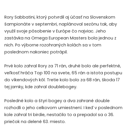
Rory Sabbatini, ktorý potvrdil aj účasť na Slovenskom
šampionáte v septembri, naplánoval sezónu tak, aby
využil svoje pôsobenie v Európe čo najviac. Jeho
zastávka na Omega European Masters bola jednou z
nich. Po výborne rozohraných kolách sa v tom
poslednom nakoniec potrápil.
Prvé kolo zahral Rory za 71 rán, druhé bolo ale perfektné,
veľkosť hráča Top 100 na svete, 65 rán a istota postupu
do víkendových kôl. Tretie kolo bolo za 68 rán, škoda 17
tej jamky, kde zahral doublebogey.
Posledné kolo a štyri bogey a dva zahrané double
rozhodli o jeho celkovom umiestnení. I keď v poslednom
kole zahral tri birdie, nestačilo to a prepadol sa o 36.
priečok na delené 63. miesto.