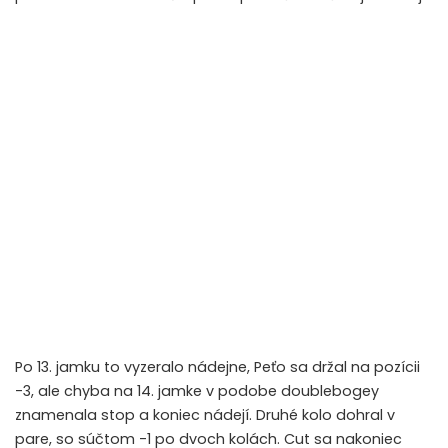
Po 13. jamku to vyzeralo nádejne, Peťo sa držal na pozícii
-3, ale chyba na 14. jamke v podobe doublebogey
znamenala stop a koniec nádejí. Druhé kolo dohral v
pare, so súčtom -1 po dvoch kolách. Cut sa nakoniec