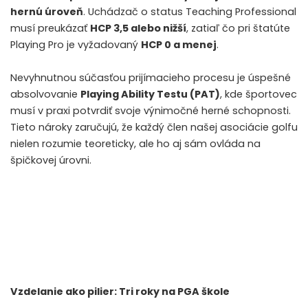
hernú úroveň
. Uchádzač o status Teaching Professional
musí preukázať
HCP 3,5 alebo nižší
, zatiaľ čo pri štatúte
Playing Pro je vyžadovaný
HCP 0 a menej
.
Nevyhnutnou súčasťou prijímacieho procesu je úspešné
absolvovanie
Playing Ability Testu (PAT)
, kde športovec
musí v praxi potvrdiť svoje výnimočné herné schopnosti.
Tieto nároky zaručujú, že každý člen našej asociácie golfu
nielen rozumie teoreticky, ale ho aj sám ovláda na
špičkovej úrovni.
Vzdelanie ako pilier: Tri roky na PGA škole