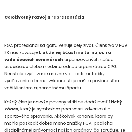
Celoživotný rozvoj a reprezentácia
PGA profesionál sa golfu venuje celý život. Členstvo v PGA
SK nás zaväzuje k
aktívnej účasti na turnajoch a
vzdelávacích seminároch
organizovaných našou
asociáciou alebo medzinárodnou organizáciou CPG.
Neustále zvyšovanie úrovne v oblasti metodiky
vyučovania a hernej výkonnosti je našou povinnosťou
voči klientom aj samotnému športu.
Každý člen je navyše povinný striktne dodržiavať
Etický
kódex
, ktorý je symbolom poctivosti, zdvorilosti a
športového správania. Akékoľvek konanie, ktoré by
mohlo poškodiť dobré meno značky PGA, podlieha
disciplinárnej právomoci našich orgánov, čo zaručuje, že