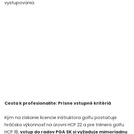
vystupovania.
Cesta k profesionalite: Prísne vstupné kritériá
Kým na získanie licencie inštruktora golfu postačuje
hráčska výkonnosť na úrovni HCP 22 a pre trénera golfu
HCP 18,
vstup do radov PGA SK si vyžaduje mimoriadnu