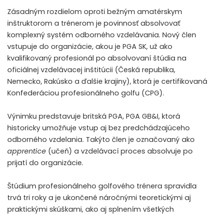
Zásadným rozdielom oproti bežným amatérskym
inštruktorom a trénerom je povinnosť absolvovať
komplexný systém odborného vzdelávania. Nový člen
vstupuje do organizácie, akou je PGA SK, už ako
kvalifikovaný profesionál po absolvovaní štúdia na
oficiálnej vzdelávacej inštitúcii (Česká republika,
Nemecko, Rakúsko a ďalšie krajiny), ktorá je certifikovaná
Konfederáciou profesionálneho golfu (CPG).
Výnimku predstavuje britská PGA, PGA GB&I, ktorá
historicky umožňuje vstup aj bez predchádzajúceho
odborného vzdelania. Takýto člen je označovaný ako
apprentice
(učeň) a vzdelávací proces absolvuje po
prijatí do organizácie.
Štúdium profesionálneho golfového trénera spravidla
trvá tri roky a je ukončené náročnými teoretickými aj
praktickými skúškami, ako aj splnením všetkých