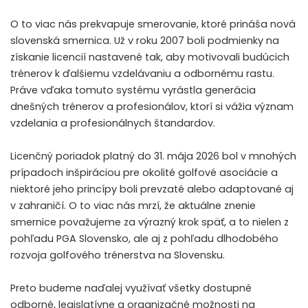
O to viac nás prekvapuje smerovanie, ktoré prináša nová
slovenská smernica. Už v roku 2007 boli podmienky na
získanie licencií nastavené tak, aby motivovali budúcich
trénerov k ďalšiemu vzdelávaniu a odbornému rastu.
Práve vďaka tomuto systému vyrástla generácia
dnešných trénerov a profesionálov, ktorí si vážia význam
vzdelania a profesionálnych štandardov.
Licenčný poriadok platný do 31. mája 2026 bol v mnohých
prípadoch inšpiráciou pre okolité golfové asociácie a
niektoré jeho princípy boli prevzaté alebo adaptované aj
v zahraničí. O to viac nás mrzí, že aktuálne znenie
smernice považujeme za výrazný krok späť, a to nielen z
pohľadu PGA Slovensko, ale aj z pohľadu dlhodobého
rozvoja golfového trénerstva na Slovensku.
Preto budeme naďalej využívať všetky dostupné
odborné, legislatívne a organizačné možnosti na