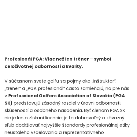
Profesionál PGA: Viac než len tréner – symbol
celoživotnej odbornosti a kvality.
V súčasnom svete golfu sa pojmy ako „inštruktor“,
„tréner“ a „PGA profesionál“ často zamieňajú, no pre nás
v
Professional Golfers Association of Slovakia (PGA
SK)
predstavujú zásadný rozdiel v úrovni odbornosti,
skúseností a osobného nasadenia. Byť členom PGA SK
nie je len o získaní licencie; je to dobrovoľný a záväzný
sľub dodržiavať najvyššie štandardy profesionálnej etiky,
neustáleho vzdelávania a reprezentatívneho