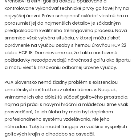
Vrcholoví a elitní golfisti dokážu opakovane a
kontrolovane vykonávať technické prvky golfovej hry na
najvyššej úrovni. Práve schopnosť ovládať vlastnú hru a
porozumieť jej do najmenších detailov je základným
predpokladom kvalitného tréningového procesu. Nová
smernica však vytvára situáciu, v ktorej môžu získať
oprávnenie na výučbu osoby s hernou úrovňou HCP 22
alebo HCP 18. Domnievame sa, že takto nastavené
požiadavky nezodpovedajú náročnosti golfu ako športu
a môžu viesť k znižovaniu odbornej úrovne výučby.
PGA Slovensko nemá žiadny problém s existenciou
amatérskych inštruktorov alebo trénerov. Naopak,
vnímame ich ako dôležitú súčasť golfového prostredia,
najmä pri práci s novými hráčmi a mládežou. Sme však
presvedčení, že ich úloha by mala byť doplnkom
profesionálneho systému vzdelávania, nie jeho
náhradou. Takýto model funguje vo väčšine vyspelých
golfových krajín a dlhodobo sa osvedčil.