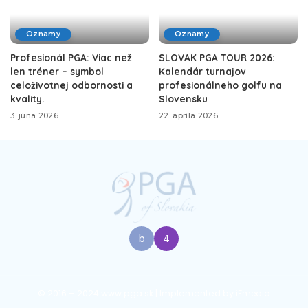
Oznamy
Oznamy
Profesionál PGA: Viac než
SLOVAK PGA TOUR 2026:
len tréner – symbol
Kalendár turnajov
celoživotnej odbornosti a
profesionálneho golfu na
kvality.
Slovensku
3. júna 2026
22. apríla 2026
© 2016 – 2024
www.pga.sk
| Implemented by
iFmedia