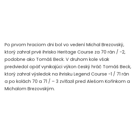
Po prvom hraciom dni bol vo vedení Michal Brezovský,
ktorý zahral prvé ihrisko Heritage Course za 70 rán / -2,
podobne ako Tomáš Beck. V druhom kole však
predviedol opäť vynikajúci výkon český hráč Tomáš Beck,
ktorý zahral výsledok na ihrisku Legend Course -1 / 71 rán
a po kolách 70 a 71 / – 3 zvíťazil pred Alešom Kořínkom a
Michalom Brezovským.